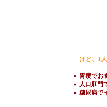
けど、1
胃瘻でお
人口肛門
糖尿病で